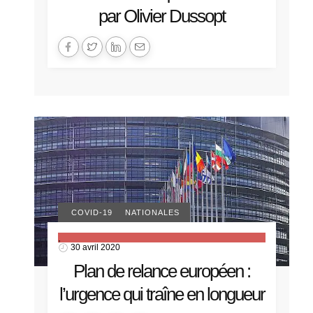
par Olivier Dussopt
ACTUALITÉS NATIONALES
COVID-19
,
30 avril 2020
Plan de relance européen :
l’urgence qui traîne en longueur