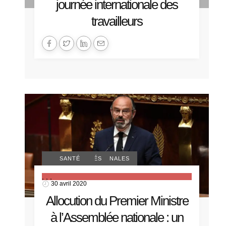
journée internationale des
travailleurs
ACTUALITÉS NATIONALES
COMMUNIQUÉS
COVID-19
SANTÉ
,
,
,
30 avril 2020
Allocution du Premier Ministre
à l’Assemblée nationale : un