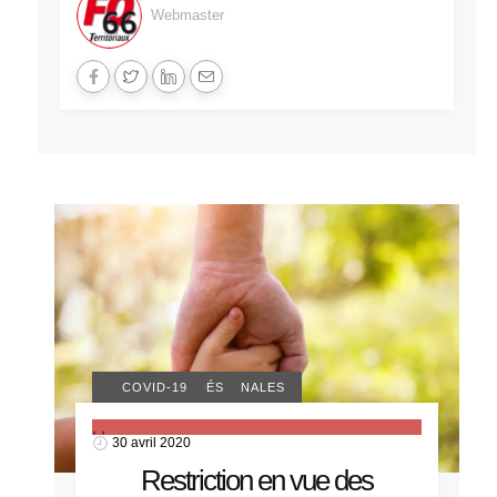
Webmaster
ACTUALITÉS NATIONALES
COMMUNIQUÉS
COVID-19
,
,
30 avril 2020
Restriction en vue des