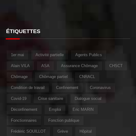
ÉTIQUETTES
1er mai
Activité partielle
Agents Publics
Alain VILA
ASA
Assurance Chômage
CHSCT
Chômage
Chômage partiel
CNRACL
Condition de travail
Confinement
Coronavirus
Covid-19
Crise sanitaire
Dialogue social
Déconfinement
Emploi
Eric MARIN
Fonctionnaires
Fonction publique
Frédéric SOUILLOT
Grève
Hôpital